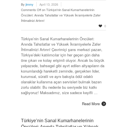
By
jimmy
April 13, 2026
Comments Off
on Türkiye’nin Sanal Kumarhanelerinin
Öncüleri: Anında Tahsilatlar ve Yüksek İkramiyelerle Zafer
İhtimalinizi Artırın!
0
Türkiye’nin Sanal Kumarhanelerinin Öncüleri:
Anında Tahsilatlar ve Yüksek İkramiyelerle Zafer
İhtimalinizi Artırın! Çevrimiçi şans merkezi pazarı,
Türkiye’deki katılımcılar için her geçen gün daha
öne çıkan ve kolay erişimli oluyor. Ancak bu büyük
yelpazede, bahsegel gibi ayırt edilen altyapıların da
konumlandığı hareketli zeminde, gerçekten lider,
kurumsal, süratli ve aynı bakışta ödül odaklı
olanaklar kullanıma açan servisleri bulmak bazen
zorlu olabilir. Bu nedenle bu seviyede biz katkı
sağlıyoruz! Maksadımız, size sadece keyifli …
Read More
Türkiye’nin Sanal Kumarhanelerinin
Öncüleri: Anında Tahsilatlar ve Yüksek