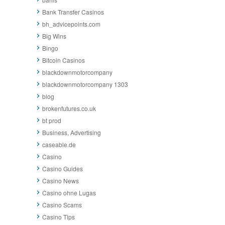
Bank Transfer Casinos
bh_advicepoints.com
Big Wins
Bingo
Bitcoin Casinos
blackdownmotorcompany
blackdownmotorcompany 1303
blog
brokenfutures.co.uk
bt prod
Business, Advertising
caseable.de
Casino
Casino Guides
Casino News
Casino ohne Lugas
Casino Scams
Casino Tips