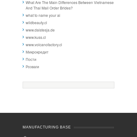
What Are The Main Differences Between Vietnamese
And Thai Mail Order Brides?
what to name your ai
wildbeauty.cl
www.daistesja.de
www.kuss.cl
www.volcanofactory.cl
Микрокредит
Пости
Розваги
MANUFACTURING BASE