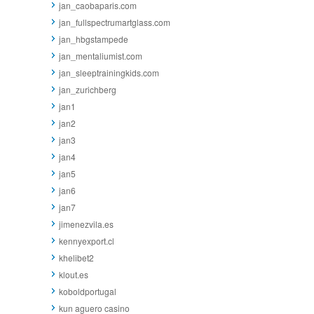
jan_caobaparis.com
jan_fullspectrumartglass.com
jan_hbgstampede
jan_mentaliumist.com
jan_sleeptrainingkids.com
jan_zurichberg
jan1
jan2
jan3
jan4
jan5
jan6
jan7
jimenezvila.es
kennyexport.cl
khelibet2
klout.es
koboldportugal
kun aguero casino