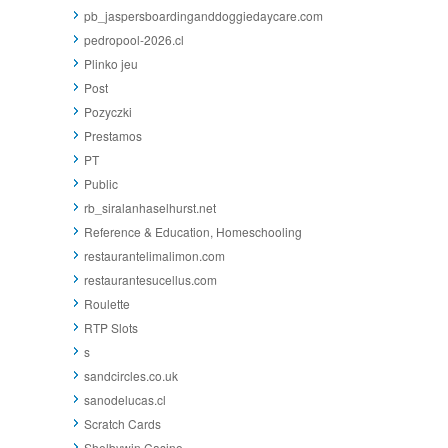
pb_jaspersboardinganddoggiedaycare.com
pedropool-2026.cl
Plinko jeu
Post
Pozyczki
Prestamos
PT
Public
rb_siralanhaselhurst.net
Reference & Education, Homeschooling
restaurantelimalimon.com
restaurantesucellus.com
Roulette
RTP Slots
s
sandcircles.co.uk
sanodelucas.cl
Scratch Cards
Shelbywin Casino