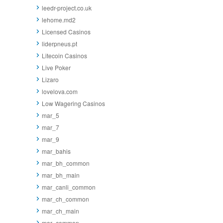
leedr-project.co.uk
lehome.md2
Licensed Casinos
liderpneus.pt
Litecoin Casinos
Live Poker
Lizaro
lovelova.com
Low Wagering Casinos
mar_5
mar_7
mar_9
mar_bahis
mar_bh_common
mar_bh_main
mar_canli_common
mar_ch_common
mar_ch_main
mar_common