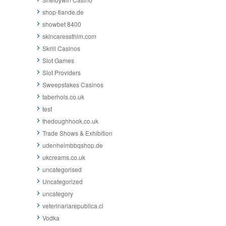
shop-tiande.de
showbet 8400
skincaressthlm.com
Skrill Casinos
Slot Games
Slot Providers
Sweepstakes Casinos
taberhols.co.uk
test
thedoughhook.co.uk
Trade Shows & Exhibition
udenheimbbqshop.de
ukcreams.co.uk
uncategorised
Uncategorized
uncategory
veterinariarepublica.cl
Vodka