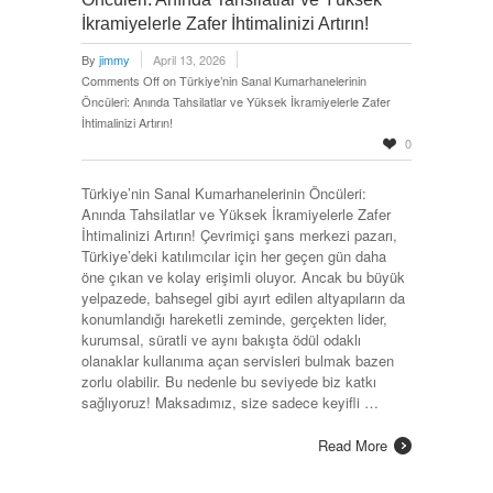
İkramiyelerle Zafer İhtimalinizi Artırın!
By
jimmy
April 13, 2026
Comments Off
on Türkiye’nin Sanal Kumarhanelerinin
Öncüleri: Anında Tahsilatlar ve Yüksek İkramiyelerle Zafer
İhtimalinizi Artırın!
0
Türkiye’nin Sanal Kumarhanelerinin Öncüleri:
Anında Tahsilatlar ve Yüksek İkramiyelerle Zafer
İhtimalinizi Artırın! Çevrimiçi şans merkezi pazarı,
Türkiye’deki katılımcılar için her geçen gün daha
öne çıkan ve kolay erişimli oluyor. Ancak bu büyük
yelpazede, bahsegel gibi ayırt edilen altyapıların da
konumlandığı hareketli zeminde, gerçekten lider,
kurumsal, süratli ve aynı bakışta ödül odaklı
olanaklar kullanıma açan servisleri bulmak bazen
zorlu olabilir. Bu nedenle bu seviyede biz katkı
sağlıyoruz! Maksadımız, size sadece keyifli …
Read More