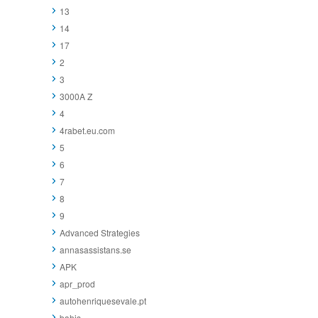
13
14
17
2
3
3000A Z
4
4rabet.eu.com
5
6
7
8
9
Advanced Strategies
annasassistans.se
APK
apr_prod
autohenriquesevale.pt
bahis