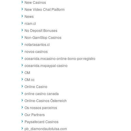
New Casinos
New Video Chat Platform
News
niam.cl
No Deposit Bonuses
Non-GamStop Casinos
notariasantos.cl
novos-casinos
oceanida.mxcasino-online-bono-por-registro
oceanida.mxpaypal-casino
OM
OM cc
Online Casino
online casino canada
Online-Casinos Österreich
Os nossos parceiros
Our Partners
Paysafecard Casinos
pb_diamondautotulsa.com