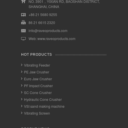
NO. 3901，YIXIAN RD, BAOSHAN DISTRICT,
SHANGHAI, CHINA
+86 21 5680 9255
86 21 6615 2320
info@raveoproducts.com
Web: www.raveoproducts.com
HOT PRODUCTS
Vibrating Feeder
PE Jaw Crusher
Euro Jaw Crusher
PF Impact Crusher
SC Cone Crusher
Hydraulic Cone Crusher
VSI sand making machine
Vibrating Screen