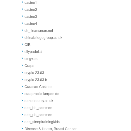
casino1
casino2
casino3
casino4
ch_finansman.net
chinabridgegroup.co.uk
CIB
citypadel.cl
cmgv.es
Craps
crypto 23.03
crypto 23.03 fr
Curacao Casinos
curapractic-kerpen.de
danieldeasy.co.uk
dec_bh_common
dec_pb_common
dec_sleeptrainingkids
Disease & Illness, Breast Cancer