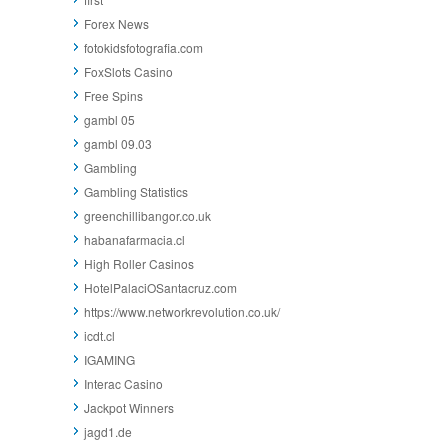
Forex News
fotokidsfotografia.com
FoxSlots Casino
Free Spins
gambl 05
gambl 09.03
Gambling
Gambling Statistics
greenchillibangor.co.uk
habanafarmacia.cl
High Roller Casinos
HotelPalaciOSantacruz.com
https://www.networkrevolution.co.uk/
icdt.cl
IGAMING
Interac Casino
Jackpot Winners
jagd1.de