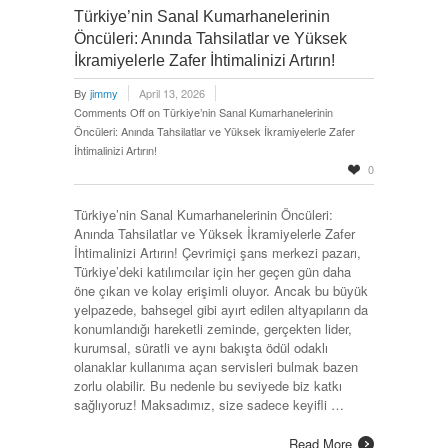
Türkiye’nin Sanal Kumarhanelerinin
Öncüleri: Anında Tahsilatlar ve Yüksek
İkramiyelerle Zafer İhtimalinizi Artırın!
By
jimmy
April 13, 2026
Comments Off
on Türkiye’nin Sanal Kumarhanelerinin
Öncüleri: Anında Tahsilatlar ve Yüksek İkramiyelerle Zafer
İhtimalinizi Artırın!
0
Türkiye’nin Sanal Kumarhanelerinin Öncüleri:
Anında Tahsilatlar ve Yüksek İkramiyelerle Zafer
İhtimalinizi Artırın! Çevrimiçi şans merkezi pazarı,
Türkiye’deki katılımcılar için her geçen gün daha
öne çıkan ve kolay erişimli oluyor. Ancak bu büyük
yelpazede, bahsegel gibi ayırt edilen altyapıların da
konumlandığı hareketli zeminde, gerçekten lider,
kurumsal, süratli ve aynı bakışta ödül odaklı
olanaklar kullanıma açan servisleri bulmak bazen
zorlu olabilir. Bu nedenle bu seviyede biz katkı
sağlıyoruz! Maksadımız, size sadece keyifli …
Read More