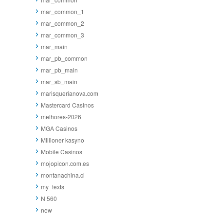
mar_common_1
mar_common_2
mar_common_3
mar_main
mar_pb_common
mar_pb_main
mar_sb_main
marisquerianova.com
Mastercard Casinos
melhores-2026
MGA Casinos
Millioner kasyno
Mobile Casinos
mojopicon.com.es
montanachina.cl
my_texts
N 560
new