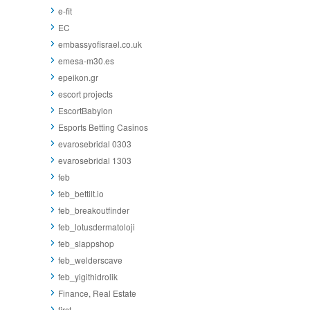
e-fit
EC
embassyofisrael.co.uk
emesa-m30.es
epeikon.gr
escort projects
EscortBabylon
Esports Betting Casinos
evarosebridal 0303
evarosebridal 1303
feb
feb_bettilt.io
feb_breakoutfinder
feb_lotusdermatoloji
feb_slappshop
feb_welderscave
feb_yigithidrolik
Finance, Real Estate
first