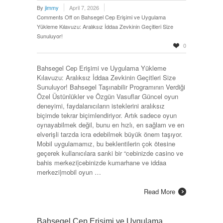
By
jimmy
April 7, 2026
Comments Off
on Bahsegel Cep Erişimi ve Uygulama
Yükleme Kılavuzu: Aralıksız İddaa Zevkinin Geçitleri Size
Sunuluyor!
0
Bahsegel Cep Erişimi ve Uygulama Yükleme
Kılavuzu: Aralıksız İddaa Zevkinin Geçitleri Size
Sunuluyor! Bahsegel Taşınabilir Programının Verdiği
Özel Üstünlükler ve Özgün Vasuflar Güncel oyun
deneyimi, faydalanıcıların isteklerini aralıksız
biçimde tekrar biçimlendiriyor. Artık sadece oyun
oynayabilmek değil, bunu en hızlı, en sağlam ve en
elverişli tarzda icra edebilmek büyük önem taşıyor.
Mobil uygulamamız, bu beklentilerin çok ötesine
geçerek kullanıcılara sanki bir “cebinizde casino ve
bahis merkezi|cebinizde kumarhane ve iddaa
merkezi|mobil oyun …
Read More
Bahsegel Cep Erişimi ve Uygulama