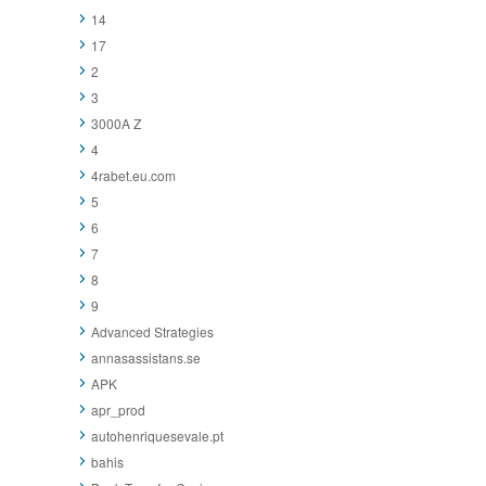
14
17
2
3
3000A Z
4
4rabet.eu.com
5
6
7
8
9
Advanced Strategies
annasassistans.se
APK
apr_prod
autohenriquesevale.pt
bahis