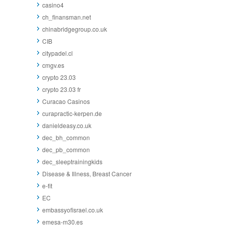
casino4
ch_finansman.net
chinabridgegroup.co.uk
CIB
citypadel.cl
cmgv.es
crypto 23.03
crypto 23.03 fr
Curacao Casinos
curapractic-kerpen.de
danieldeasy.co.uk
dec_bh_common
dec_pb_common
dec_sleeptrainingkids
Disease & Illness, Breast Cancer
e-fit
EC
embassyofisrael.co.uk
emesa-m30.es