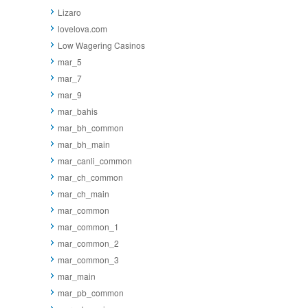
Lizaro
lovelova.com
Low Wagering Casinos
mar_5
mar_7
mar_9
mar_bahis
mar_bh_common
mar_bh_main
mar_canli_common
mar_ch_common
mar_ch_main
mar_common
mar_common_1
mar_common_2
mar_common_3
mar_main
mar_pb_common