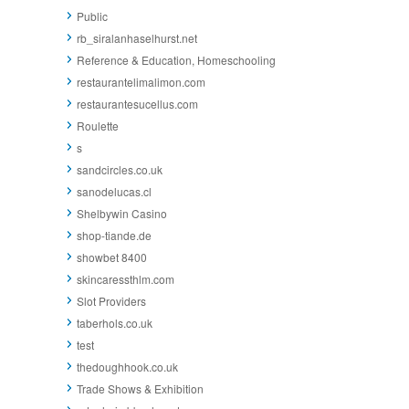
Public
rb_siralanhaselhurst.net
Reference & Education, Homeschooling
restaurantelimalimon.com
restaurantesucellus.com
Roulette
s
sandcircles.co.uk
sanodelucas.cl
Shelbywin Casino
shop-tiande.de
showbet 8400
skincaressthlm.com
Slot Providers
taberhols.co.uk
test
thedoughhook.co.uk
Trade Shows & Exhibition