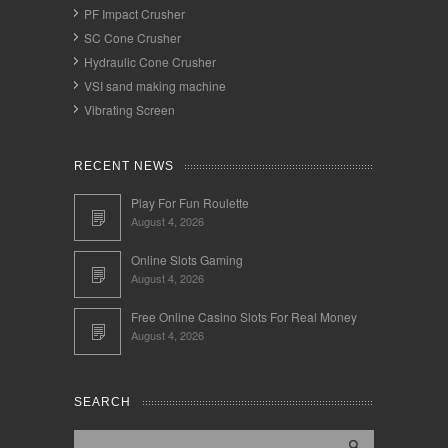
PF Impact Crusher
SC Cone Crusher
Hydraulic Cone Crusher
VSI sand making machine
Vibrating Screen
RECENT NEWS
Play For Fun Roulette
August 4, 2026
Online Slots Gaming
August 4, 2026
Free Online Casino Slots For Real Money
August 4, 2026
SEARCH