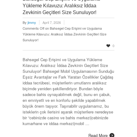
Yükleme Kılavuzu: Aralıksız İddaa
Zevkinin Geçitleri Size Sunuluyor!
By
jimmy
April 7, 2026
Comments Off
on Bahsegel Cep Erişimi ve Uygulama
Yükleme Kılavuzu: Aralıksız İddaa Zevkinin Geçitleri Size
Sunuluyor!
0
Bahsegel Cep Erişimi ve Uygulama Yükleme
Kılavuzu: Aralıksız İddaa Zevkinin Geçitleri Size
Sunuluyor! Bahsegel Mobil Uygulamasının Sunduğu
Eşsiz Avantajlar ve Fark Yaratan Özellikler Çağdaş
iddaa tecrübesi, müşterilerin umutlarını aralıksız
biçimde yeniden şekillendiriyor. Bundan böyle
sadece bahis oynayabilmek değil, bunu en çabuk,
en emniyetli ve en konforlu şekilde yapabilmek
büyük önem taşıyor. Taşınabilir uygulamamız, bu
isteklerin çok ilerisini aşarak müşterilere neredeyse
bir “cebinizde casino ve bahis merkezi|cebinizde
kumarhane ve iddaa merkezi|mobil …
Read More