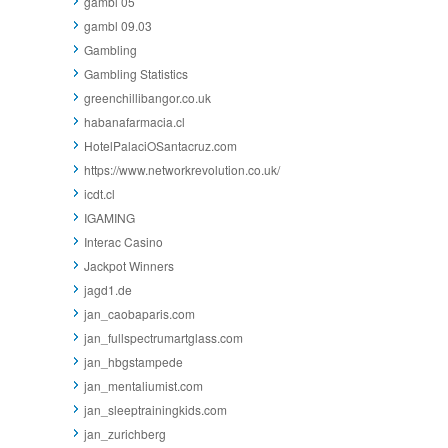
gambl 05
gambl 09.03
Gambling
Gambling Statistics
greenchillibangor.co.uk
habanafarmacia.cl
HotelPalaciOSantacruz.com
https://www.networkrevolution.co.uk/
icdt.cl
IGAMING
Interac Casino
Jackpot Winners
jagd1.de
jan_caobaparis.com
jan_fullspectrumartglass.com
jan_hbgstampede
jan_mentaliumist.com
jan_sleeptrainingkids.com
jan_zurichberg