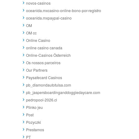
novos-casinos
oceanida.mxcasino-online-bono-por-registro
oceanida.mxpaypal-casino
OM
OM cc
Online Casino
online casino canada
Online-Casinos Österreich
Os nossos parceiros
Our Partners
Paysafecard Casinos
pb_diamondautotulsa.com
pb_jaspersboardinganddoggiedaycare.com
pedropool-2026.cl
Plinko jeu
Post
Pozyczki
Prestamos
PT