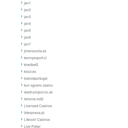
jan1
jan2
jan3
jan4
jan5
jan6
jan7
jimenezvila.es
kennyexport.cl
khelibet2
klout.es
koboldportugal
kun aguero casino
leedr-project.co.uk
lehome.md2
Licensed Casinos
liderpneus.pt
Litecoin Casinos
Live Poker