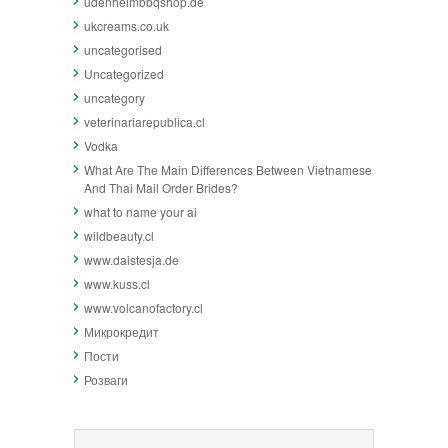
udenheimbbqshop.de
ukcreams.co.uk
uncategorised
Uncategorized
uncategory
veterinariarepublica.cl
Vodka
What Are The Main Differences Between Vietnamese
And Thai Mail Order Brides?
what to name your ai
wildbeauty.cl
www.daistesja.de
www.kuss.cl
www.volcanofactory.cl
Микрокредит
Пости
Розваги