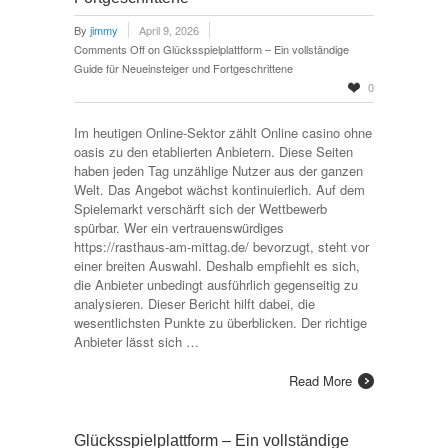
By
jimmy
April 9, 2026
Comments Off
on Glücksspielplattform – Ein vollständige
Guide für Neueinsteiger und Fortgeschrittene
0
Im heutigen Online-Sektor zählt Online casino ohne
oasis zu den etablierten Anbietern. Diese Seiten
haben jeden Tag unzählige Nutzer aus der ganzen
Welt. Das Angebot wächst kontinuierlich. Auf dem
Spielemarkt verschärft sich der Wettbewerb
spürbar. Wer ein vertrauenswürdiges
https://rasthaus-am-mittag.de/ bevorzugt, steht vor
einer breiten Auswahl. Deshalb empfiehlt es sich,
die Anbieter unbedingt ausführlich gegenseitig zu
analysieren. Dieser Bericht hilft dabei, die
wesentlichsten Punkte zu überblicken. Der richtige
Anbieter lässt sich …
Read More
Glücksspielplattform – Ein vollständige