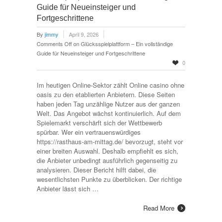
Guide für Neueinsteiger und
Fortgeschrittene
By
jimmy
April 9, 2026
Comments Off
on Glücksspielplattform – Ein vollständige
Guide für Neueinsteiger und Fortgeschrittene
0
Im heutigen Online-Sektor zählt Online casino ohne
oasis zu den etablierten Anbietern. Diese Seiten
haben jeden Tag unzählige Nutzer aus der ganzen
Welt. Das Angebot wächst kontinuierlich. Auf dem
Spielemarkt verschärft sich der Wettbewerb
spürbar. Wer ein vertrauenswürdiges
https://rasthaus-am-mittag.de/ bevorzugt, steht vor
einer breiten Auswahl. Deshalb empfiehlt es sich,
die Anbieter unbedingt ausführlich gegenseitig zu
analysieren. Dieser Bericht hilft dabei, die
wesentlichsten Punkte zu überblicken. Der richtige
Anbieter lässt sich …
Read More