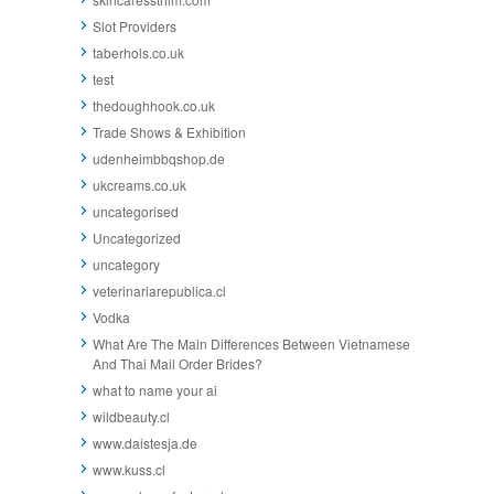
Slot Providers
taberhols.co.uk
test
thedoughhook.co.uk
Trade Shows & Exhibition
udenheimbbqshop.de
ukcreams.co.uk
uncategorised
Uncategorized
uncategory
veterinariarepublica.cl
Vodka
What Are The Main Differences Between Vietnamese
And Thai Mail Order Brides?
what to name your ai
wildbeauty.cl
www.daistesja.de
www.kuss.cl