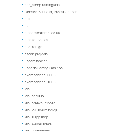
dec_sleeptrainingkids
Disease & Illness, Breast Cancer
e-fit
EC
embassyofisrael.co.uk
emesa-m30.es
epeikon.gr
escort projects
EscortBabylon
Esports Betting Casinos
evarosebridal 0303
evarosebridal 1303
feb
feb_bettilt.io
feb_breakoutfinder
feb_lotusdermatoloji
feb_slappshop
feb_welderscave
feb_yigithidrolik