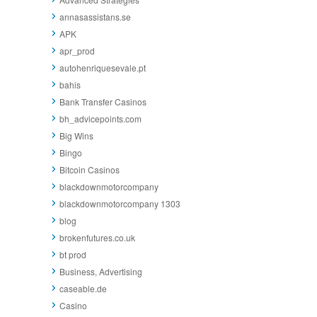
annasassistans.se
APK
apr_prod
autohenriquesevale.pt
bahis
Bank Transfer Casinos
bh_advicepoints.com
Big Wins
Bingo
Bitcoin Casinos
blackdownmotorcompany
blackdownmotorcompany 1303
blog
brokenfutures.co.uk
bt prod
Business, Advertising
caseable.de
Casino