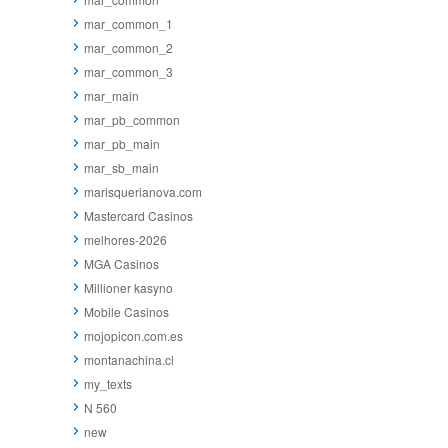
mar_common_1
mar_common_2
mar_common_3
mar_main
mar_pb_common
mar_pb_main
mar_sb_main
marisquerianova.com
Mastercard Casinos
melhores-2026
MGA Casinos
Millioner kasyno
Mobile Casinos
mojopicon.com.es
montanachina.cl
my_texts
N 560
new