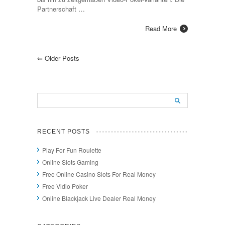
Partnerschaft …
Read More
⇐
Older Posts
RECENT POSTS
Play For Fun Roulette
Online Slots Gaming
Free Online Casino Slots For Real Money
Free Vidio Poker
Online Blackjack Live Dealer Real Money