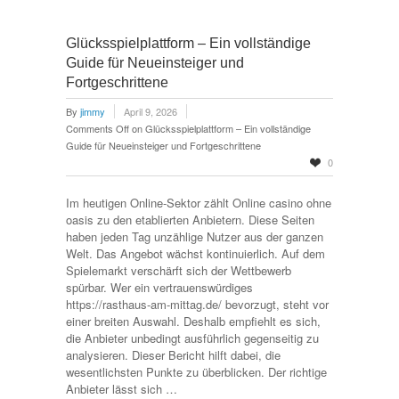
Glücksspielplattform – Ein vollständige
Guide für Neueinsteiger und
Fortgeschrittene
By
jimmy
April 9, 2026
Comments Off
on Glücksspielplattform – Ein vollständige
Guide für Neueinsteiger und Fortgeschrittene
0
Im heutigen Online-Sektor zählt Online casino ohne
oasis zu den etablierten Anbietern. Diese Seiten
haben jeden Tag unzählige Nutzer aus der ganzen
Welt. Das Angebot wächst kontinuierlich. Auf dem
Spielemarkt verschärft sich der Wettbewerb
spürbar. Wer ein vertrauenswürdiges
https://rasthaus-am-mittag.de/ bevorzugt, steht vor
einer breiten Auswahl. Deshalb empfiehlt es sich,
die Anbieter unbedingt ausführlich gegenseitig zu
analysieren. Dieser Bericht hilft dabei, die
wesentlichsten Punkte zu überblicken. Der richtige
Anbieter lässt sich …