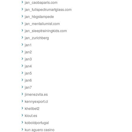
jan_caobaparis.com
jan_fullspectrumartglass.com
jan_hbgstampede
jan_mentaliumist.com
jan_sleeptrainingkids.com
jan_zurichberg
jan1
jan2
jan3
jan4
jan5
jan6
jan7
jimenezvila.es
kennyexport.cl
khelibet2
klout.es
koboldportugal
kun aguero casino