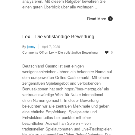
analysieren. Mit diesem Ratgeber bewahren Sie
einen guten Überblick über alle wichtigen …
Read More
Lex – Die vollständige Bewertung
By
jimmy
April 7, 2026
Comments Off
on Lex – Die vollständige Bewertung
0
Deutschland Casino ist seit einigen
wenigenzahlreichen Jahren ein bekannter Name auf
dem europaweiten Online-Casinomarkt. Mit einem
zeitgemäßen Spielangebot und verlockenden
Bonusaktionen hat sich https://bus-merzig.de/ als
vertrauenswürdige Wahl für Nutze international
einen Namen gemacht. In dieser Bewertung
beleuchten wir alle zentralen Merkmale und geben
eine ehrliche Empfehlung. Spielpalette und
Entwicklerstudios Lex punktet mit einer
beachtlichen Auswahl an Spielen – von
traditionellen Spielautomaten und Live-Tischspielen
bis hin zu zeitgemäßen Video-Poker-Varianten. Die