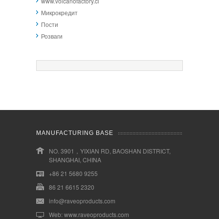
www.volcanofactory.cl
Микрокредит
Пости
Розваги
MANUFACTURING BASE
NO. 3901，YIXIAN RD, BAOSHAN DISTRICT,
SHANGHAI, CHINA
+86 21 5680 9255
86 21 6615 2320
info@raveoproducts.com
Web: www.raveoproducts.com