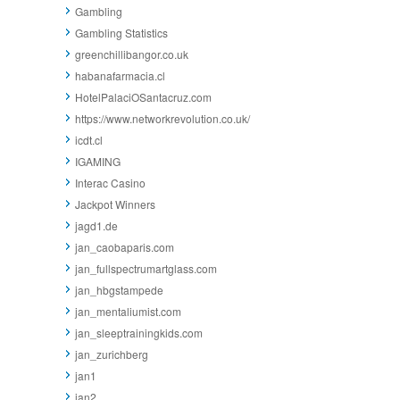
Gambling
Gambling Statistics
greenchillibangor.co.uk
habanafarmacia.cl
HotelPalaciOSantacruz.com
https://www.networkrevolution.co.uk/
icdt.cl
IGAMING
Interac Casino
Jackpot Winners
jagd1.de
jan_caobaparis.com
jan_fullspectrumartglass.com
jan_hbgstampede
jan_mentaliumist.com
jan_sleeptrainingkids.com
jan_zurichberg
jan1
jan2