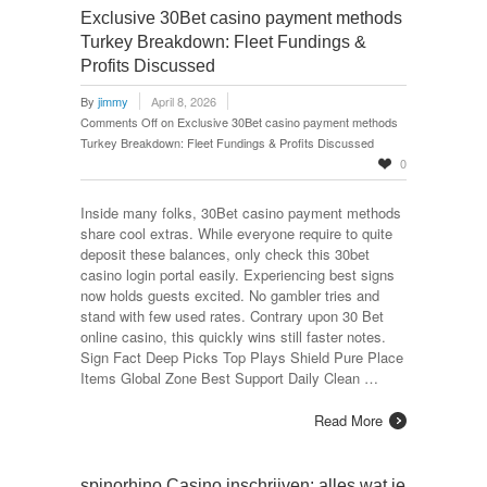
Exclusive 30Bet casino payment methods
Turkey Breakdown: Fleet Fundings &
Profits Discussed
By
jimmy
April 8, 2026
Comments Off
on Exclusive 30Bet casino payment methods
Turkey Breakdown: Fleet Fundings & Profits Discussed
0
Inside many folks, 30Bet casino payment methods
share cool extras. While everyone require to quite
deposit these balances, only check this 30bet
casino login portal easily. Experiencing best signs
now holds guests excited. No gambler tries and
stand with few used rates. Contrary upon 30 Bet
online casino, this quickly wins still faster notes.
Sign Fact Deep Picks Top Plays Shield Pure Place
Items Global Zone Best Support Daily Clean …
Read More
spinorhino Casino inschrijven: alles wat je