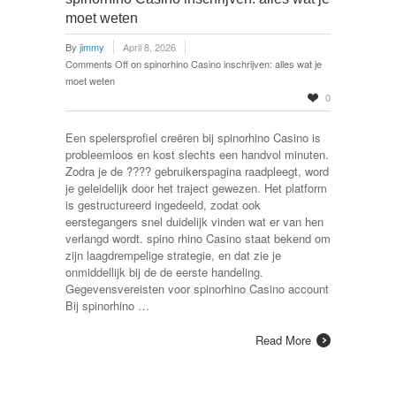
moet weten
By
jimmy
April 8, 2026
Comments Off
on spinorhino Casino inschrijven: alles wat je
moet weten
0
Een spelersprofiel creëren bij spinorhino Casino is
probleemloos en kost slechts een handvol minuten.
Zodra je de ???? gebruikerspagina raadpleegt, word
je geleidelijk door het traject gewezen. Het platform
is gestructureerd ingedeeld, zodat ook
eerstegangers snel duidelijk vinden wat er van hen
verlangd wordt. spino rhino Casino staat bekend om
zijn laagdrempelige strategie, en dat zie je
onmiddellijk bij de de eerste handeling.
Gegevensvereisten voor spinorhino Casino account
Bij spinorhino …
Read More