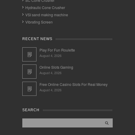
SC Cone Crusher
Hydraulic Cone Crusher
VSI sand making machine
Vibrating Screen
RECENT NEWS
Play For Fun Roulette
August 4, 2026
Online Slots Gaming
August 4, 2026
Free Online Casino Slots For Real Money
August 4, 2026
SEARCH