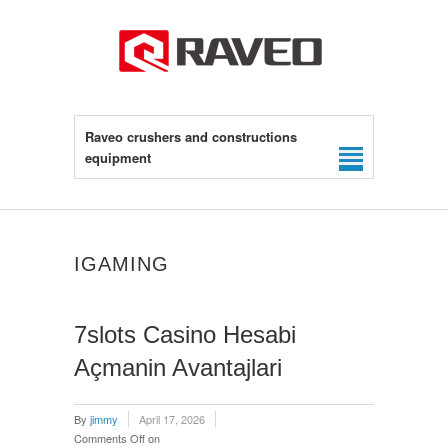
Raveo crushers and constructions
equipment
IGAMING
7slots Casino Hesabi
Açmanin Avantajlari
By
jimmy
April 17, 2026
Comments Off
on