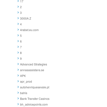
17
2
3
3000A Z
4
4rabet.eu.com
5
6
7
8
9
Advanced Strategies
annasassistans.se
APK
apr_prod
autohenriquesevale.pt
bahis
Bank Transfer Casinos
bh_advicepoints.com