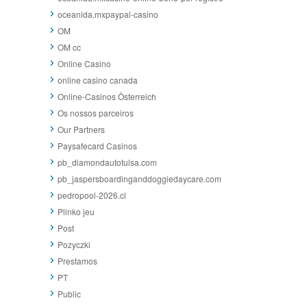
oceanida.mxpaypal-casino
OM
OM cc
Online Casino
online casino canada
Online-Casinos Österreich
Os nossos parceiros
Our Partners
Paysafecard Casinos
pb_diamondautotulsa.com
pb_jaspersboardinganddoggiedaycare.com
pedropool-2026.cl
Plinko jeu
Post
Pozyczki
Prestamos
PT
Public