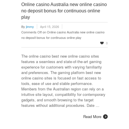
Online casino Australia new online casino
no deposit bonus for continuous online
play
By
jimmy
April 15, 2026
Comments Off
on Online casino Australia new online casino
no deposit bonus for continuous online play
0
The online casino best new online casino sites
features a seamless and state-of-the-art gaming
experience for customers with varying familiarity
and preferences. The gaming platform best new
online casino sites is focused on fast access to
tools, ease of use and stable performance.
Members from the Australian region can rely on a
intuitive site layout, compatibility for contemporary
gadgets, and smooth browsing to the target
features without additional procedures. Date …
Read More