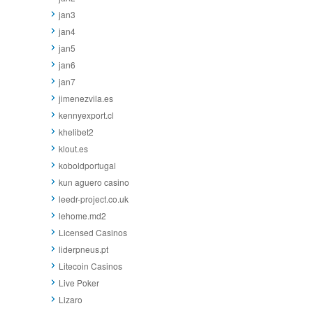
jan3
jan4
jan5
jan6
jan7
jimenezvila.es
kennyexport.cl
khelibet2
klout.es
koboldportugal
kun aguero casino
leedr-project.co.uk
lehome.md2
Licensed Casinos
liderpneus.pt
Litecoin Casinos
Live Poker
Lizaro