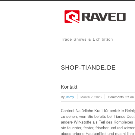
Trade Shows & Exhibition
SHOP-TIANDE.DE
Kontakt
By
jimmy
March 2, 2026
Comments Off
on 
Content Natürliche Kraft für perfekte Rei
zu sehen, wen Sie bereits bei Tiande Deu
andere Wirkstoffe als Teil des Komplexes
sie feuchter, fester, frischer und reduzier
abgestorbene Hautpartikel und macht Ihre 