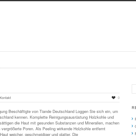
Kontakt
0
R
nigung Beschäftigte von Tiande Deutschland Loggen Sie sich ein, um
tschland kennen. Komplette Reinigungsausrüstung Holzkohle und
 sättigen die Haut mit gesunden Substanzen und Mineralien, machen
en vergrößerte Poren. Als Peeling wirkende Holzkohle entfernt
Haut weicher, geschmeidiger und glatter. Die