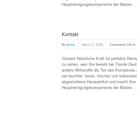
Hauptreinigungskomponente der Maske …
Kontakt
By
jimmy
March 2, 2026
Comments Off
on 
Content Natürliche Kraft für perfekte Rei
zu sehen, wen Sie bereits bei Tiande Deu
andere Wirkstoffe als Teil des Komplexes
sie feuchter, fester, frischer und reduzier
abgestorbene Hautpartikel und macht Ihre 
Hauptreinigungskomponente der Maske …