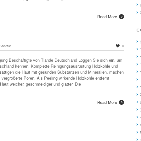
Read More
C
Kontakt
0
nigung Beschäftigte von Tiande Deutschland Loggen Sie sich ein, um
tschland kennen. Komplette Reinigungsausrüstung Holzkohle und
 sättigen die Haut mit gesunden Substanzen und Mineralien, machen
en vergrößerte Poren. Als Peeling wirkende Holzkohle entfernt
Haut weicher, geschmeidiger und glatter. Die
Read More