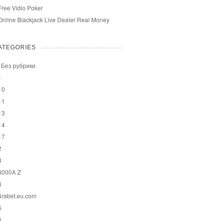
Free Vidio Poker
Online Blackjack Live Dealer Real Money
ATEGORIES
! Без рубрики
1
10
11
13
14
17
2
3
3000A Z
4
4rabet.eu.com
5
6