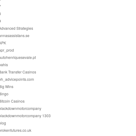
7
8
9
Advanced Strategies
annasassistans.se
APK
apr_prod
autohenriquesevale.pt
bahis
Bank Transfer Casinos
bh_advicepoints.com
Big Wins
Bingo
Bitcoin Casinos
blackdownmotorcompany
blackdownmotorcompany 1303
blog
brokenfutures.co.uk