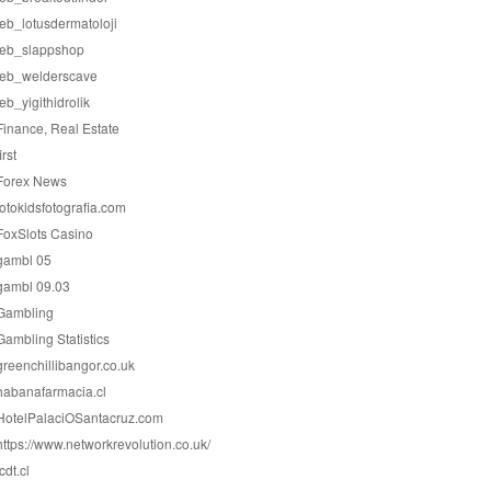
feb_lotusdermatoloji
feb_slappshop
feb_welderscave
feb_yigithidrolik
Finance, Real Estate
irst
Forex News
fotokidsfotografia.com
FoxSlots Casino
gambl 05
gambl 09.03
Gambling
Gambling Statistics
greenchillibangor.co.uk
habanafarmacia.cl
HotelPalaciOSantacruz.com
https://www.networkrevolution.co.uk/
icdt.cl