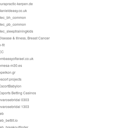
curapractic-kerpen.de
danieldeasy.co.uk
dec_bh_common
dec_pb_common
dec_sleeptrainingkids
Disease & Illness, Breast Cancer
-fit
EC
embassyofisrael.co.uk
emesa-m30.es
epeikon.gr
escort projects
EscortBabylon
Esports Betting Casinos
evarosebridal 0303
evarosebridal 1303
feb
feb_bettilt.io
feb_breakoutfinder