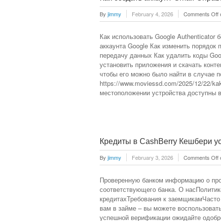
By
jimmy
February 4, 2026
Comments Off
Как использовать Google Authenticator б
аккаунта Google Как изменить порядок 
передачу данных Как удалить коды Goog
установить приложения и скачать контен
чтобы его можно было найти в случае 
https://www.moviessd.com/2025/12/22/kaka
местоположении устройства доступны в
Кредиты в CashBerry Кешбери ус
By
jimmy
February 3, 2026
Comments Off
Проверенную банком информацию о про
соответствующего банка. О насПолитик
кредитахТребования к заемщикамЧасто 
вам в займе – вы можете воспользоват
успешной верификации ожидайте одобре