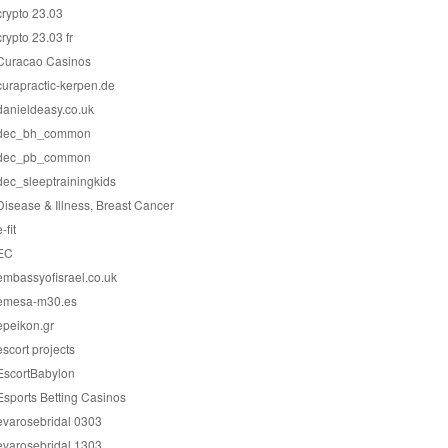
crypto 23.03
crypto 23.03 fr
Curacao Casinos
curapractic-kerpen.de
danieldeasy.co.uk
dec_bh_common
dec_pb_common
dec_sleeptrainingkids
Disease & Illness, Breast Cancer
-fit
EC
embassyofisrael.co.uk
emesa-m30.es
epeikon.gr
escort projects
EscortBabylon
Esports Betting Casinos
evarosebridal 0303
evarosebridal 1303