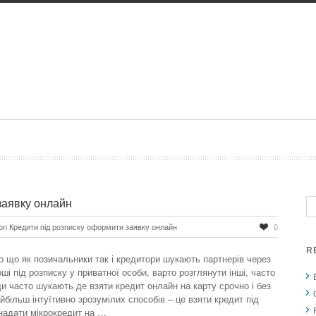
заявку онлайн
on Кредити під розписку оформити заявку онлайн
0
R
го що як позичальники так і кредитори шукають партнерів через
і під розписку у приватної особи, варто розглянути інші, часто
и часто шукають де взяти кредит онлайн на карту срочно і без
айбільш інтуїтивно зрозумілих способів – це взяти кредит під
 надати мікрокредит на …