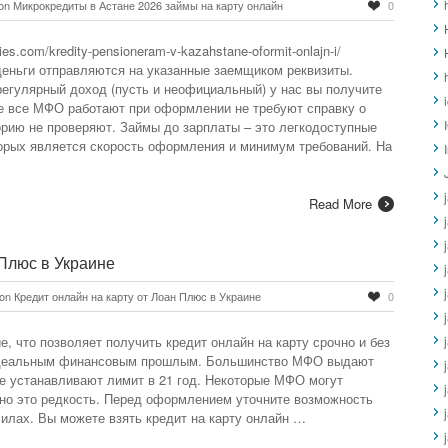
on Микрокредиты в Астане 2026 займы на карту онлайн
0
es.com/kredity-pensioneram-v-kazahstane-oformit-onlajn-i/
 деньги отправляются на указанные заемщиком реквизиты.
 регулярный доход (пусть и неофициальный) у нас вы получите
те все МФО работают при оформлении не требуют справку о
орию не проверяют. Займы до зарплаты – это легкодоступные
орых является скорость оформления и минимум требований. На
Read More
 Плюс в Украине
on Кредит онлайн на карту от Лоан Плюс в Украине
0
е, что позволяет получить кредит онлайн на карту срочно и без
неидеальным финансовым прошлым. Большинство МФО выдают
рые устанавливают лимит в 21 год. Некоторые МФО могут
но это редкость. Перед оформлением уточните возможность
силах. Вы можете взять кредит на карту онлайн …