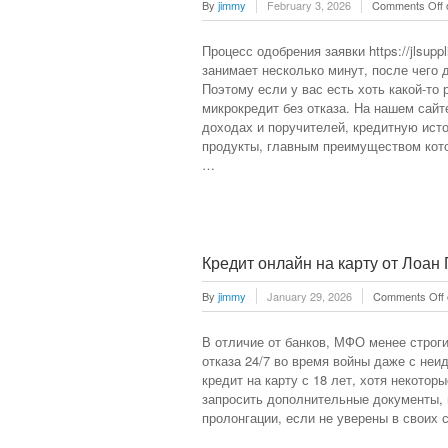
By
jimmy
February 3, 2026
Comments Off
Процесс одобрения заявки https://jlsuppli
занимает несколько минут, после чего
Поэтому если у вас есть хоть какой-то
микрокредит без отказа. На нашем сай
доходах и поручителей, кредитную ист
продукты, главным преимуществом кот
…
Кредит онлайн на карту от Лоан
By
jimmy
January 29, 2026
Comments Off
В отличие от банков, МФО менее строги
отказа 24/7 во время войны даже с 
кредит на карту с 18 лет, хотя некото
запросить дополнительные документы, 
пролонгации, если не уверены в своих 