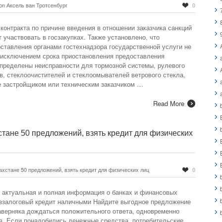
on Аксель ван Тротсенбург
0
контракта по причине введения в отношении заказчика санкций
 участвовать в госзакупках. Также установлено, что
ставления органами гостехнадзора государственной услуги не
 исключением срока приостановления предоставления
 определены неисправности для тормозной системы, рулевого
в, стеклоочистителей и стеклоомывателей ветрового стекла,
ые застройщиком или техническим заказчиком …
Read More
стане 50 предложений, взять кредит для физических
ахстане 50 предложений, взять кредит для физических лиц
0
а актуальная и полная информация о банках и финансовых
еззалоговый кредит наличными Найдите выгодное предложение
аверняка дождаться положительного ответа, одновременно
ов. Если понадобились денежные средства, потребительские