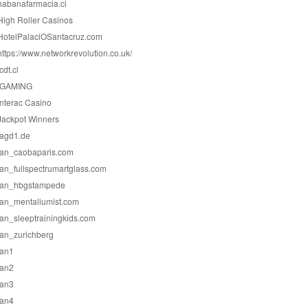
habanafarmacia.cl
High Roller Casinos
HotelPalaciOSantacruz.com
https://www.networkrevolution.co.uk/
icdt.cl
IGAMING
Interac Casino
Jackpot Winners
jagd1.de
jan_caobaparis.com
jan_fullspectrumartglass.com
jan_hbgstampede
jan_mentaliumist.com
jan_sleeptrainingkids.com
jan_zurichberg
jan1
jan2
jan3
jan4