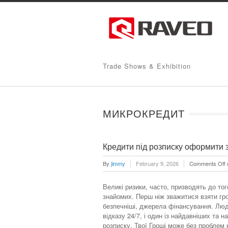
Trade Shows & Exhibition
МИКРОКРЕДИТ
Кредити під розписку оформити 
By
jimmy
February 9, 2026
Comments Off
Великі ризики, часто, призводять до то
знайомих. Перш ніж зважитися взяти грош
безпечніші, джерела фінансування. Люд
відказу 24/7, і один із найдавніших та н
розписку. Твої Гроші може без проблем