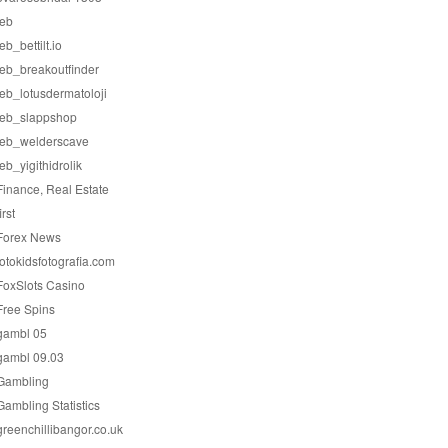
feb
feb_bettilt.io
feb_breakoutfinder
feb_lotusdermatoloji
feb_slappshop
feb_welderscave
feb_yigithidrolik
Finance, Real Estate
irst
Forex News
fotokidsfotografia.com
FoxSlots Casino
Free Spins
gambl 05
gambl 09.03
Gambling
Gambling Statistics
greenchillibangor.co.uk