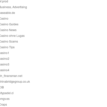
bt prod
Business, Advertising
caseable.de
Casino
Casino Guides
Casino News
Casino ohne Lugas
Casino Scams
Casino Tips
casino1
casino2
casino3
casino4
ch_finansman.net
chinabridgegroup.co.uk
CIB
citypadel.cl
cmgv.es
Craps