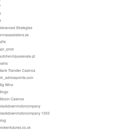
7
8
9
Advanced Strategies
annasassistans.se
APK
apr_prod
autohenriquesevale.pt
bahis
Bank Transfer Casinos
bh_advicepoints.com
Big Wins
Bingo
Bitcoin Casinos
blackdownmotorcompany
blackdownmotorcompany 1303
blog
brokenfutures.co.uk