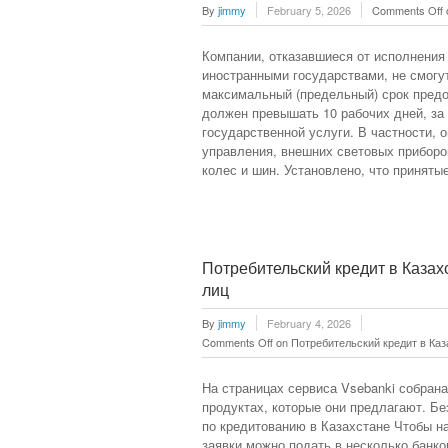
By
jimmy
February 5, 2026
Comments Off
Компании, отказавшиеся от исполнения 
иностранными государствами, не смогут
максимальный (предельный) срок предо
должен превышать 10 рабочих дней, за
государственной услуги. В частности,
управления, внешних световых приборо
колес и шин. Установлено, что принят
Потребительский кредит в Казах
лиц
By
jimmy
February 4, 2026
Comments Off
on Потребительский кредит в Каз
На страницах сервиса Vsebanki собран
продуктах, которые они предлагают. Б
по кредитованию в Казахстане Чтобы н
заявки можно подать в несколько банк