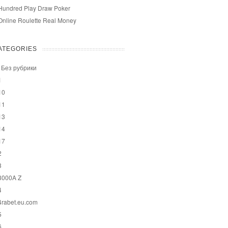
Hundred Play Draw Poker
Online Roulette Real Money
ATEGORIES
! Без рубрики
1
10
11
13
14
17
2
3
3000A Z
4
4rabet.eu.com
5
6