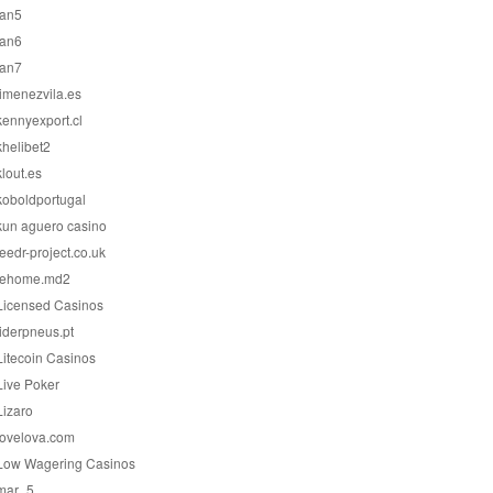
jan5
jan6
jan7
jimenezvila.es
kennyexport.cl
khelibet2
klout.es
koboldportugal
kun aguero casino
leedr-project.co.uk
lehome.md2
Licensed Casinos
liderpneus.pt
Litecoin Casinos
Live Poker
Lizaro
lovelova.com
Low Wagering Casinos
mar_5