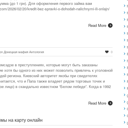
умма (до 1 грн). Для оформления первого займа вам
om/2026/02/20/kredit-bez-spravki-o-dohodah-nalichnymi-ili-onlajn/
Read More
on Донецкая мафия Антология
0
f
емсадзе в преступлениях, которые могут быть заказаны
ие хотя бы одного из них может позволить привлечь к уголовной
дей региона. Киевский авторитет якобы при свидетелях
итается, что и Папа также владеет рядом торговых точек и
е лицо) в скандально известном “Белом лебеде”. Когда в 1992
Read More
ймы на карту онлайн