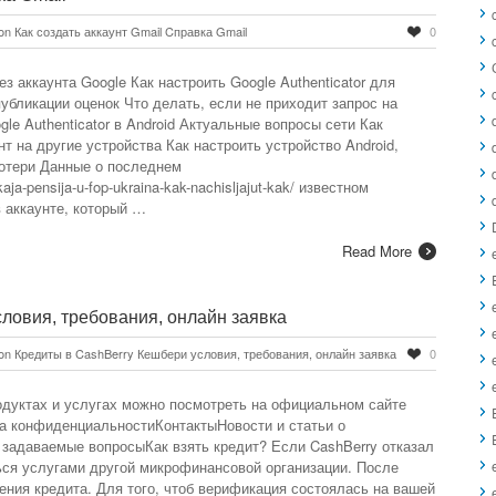
on Как создать аккаунт Gmail Cправка Gmail
0
ез аккаунта Google Как настроить Google Authenticator для
публикации оценок Что делать, если не приходит запрос на
le Authenticator в Android Актуальные вопросы сети Как
т на другие устройства Как настроить устройство Android,
потери Данные о последнем
ja-pensija-u-fop-ukraina-kak-nachisljajut-kak/ известном
 аккаунте, который …
Read More
e
ловия, требования, онлайн заявка
on Кредиты в CashBerry Кешбери условия, требования, онлайн заявка
0
дуктах и услугах можно посмотреть на официальном сайте
а конфиденциальностиКонтактыНовости и статьи о
задаваемые вопросыКак взять кредит? Если CashBerry отказал
ься услугами другой микрофинансовой организации. После
ния кредита. Для того, чтоб верификация состоялась на вашей