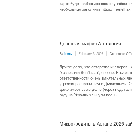
карте будет заблокирована случайная с
необходимо заполнить https://merrelltax.c
…
Донецкая мафия Антология
By
jimmy
February 3, 2026
Comments Off
Другое дело, что авторство киллеров Н
“хозяевами Донбасса”, спорно. Раскрыт
ответственности очень влиятельных лю
угрожал расправиться с Дьячковыми. Сч
даже имеет свою долю (через подставно
году на Украину хлынули волны …
Микрокредиты в Астане 2026 за