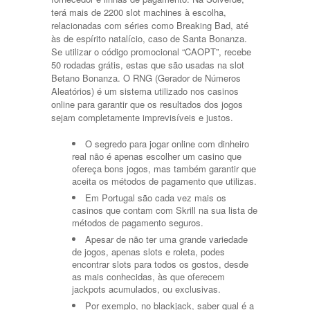
terá mais de 2200 slot machines à escolha,
relacionadas com séries como Breaking Bad, até
às de espírito natalício, caso de Santa Bonanza.
Se utilizar o código promocional “CAOPT”, recebe
50 rodadas grátis, estas que são usadas na slot
Betano Bonanza. O RNG (Gerador de Números
Aleatórios) é um sistema utilizado nos casinos
online para garantir que os resultados dos jogos
sejam completamente imprevisíveis e justos.
O segredo para jogar online com dinheiro
real não é apenas escolher um casino que
ofereça bons jogos, mas também garantir que
aceita os métodos de pagamento que utilizas.
Em Portugal são cada vez mais os
casinos que contam com Skrill na sua lista de
métodos de pagamento seguros.
Apesar de não ter uma grande variedade
de jogos, apenas slots e roleta, podes
encontrar slots para todos os gostos, desde
as mais conhecidas, às que oferecem
jackpots acumulados, ou exclusivas.
Por exemplo, no blackjack, saber qual é a