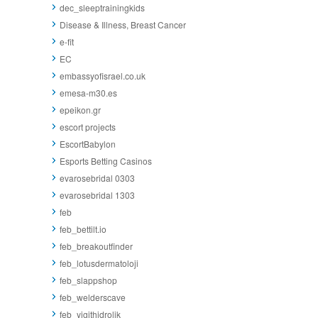
dec_sleeptrainingkids
Disease & Illness, Breast Cancer
e-fit
EC
embassyofisrael.co.uk
emesa-m30.es
epeikon.gr
escort projects
EscortBabylon
Esports Betting Casinos
evarosebridal 0303
evarosebridal 1303
feb
feb_bettilt.io
feb_breakoutfinder
feb_lotusdermatoloji
feb_slappshop
feb_welderscave
feb_yigithidrolik