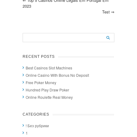
⇐
Top 5 Casinos Online Legais Em Portugal Em
2023
Test
⇒
RECENT POSTS
Best Casinos Slot Machines
Online Casino With Bonus No Deposit
Free Poker Money
Hundred Play Draw Poker
Online Roulette Real Money
CATEGORIES
! Без рубрики
1