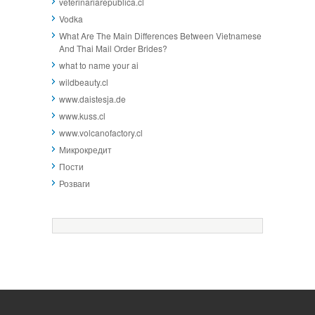
veterinariarepublica.cl
Vodka
What Are The Main Differences Between Vietnamese
And Thai Mail Order Brides?
what to name your ai
wildbeauty.cl
www.daistesja.de
www.kuss.cl
www.volcanofactory.cl
Микрокредит
Пости
Розваги