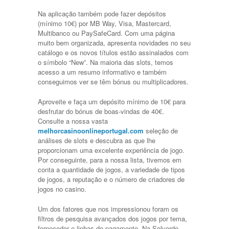
Na aplicação também pode fazer depósitos
(mínimo 10€) por MB Way, Visa, Mastercard,
Multibanco ou PaySafeCard. Com uma página
muito bem organizada, apresenta novidades no seu
catálogo e os novos títulos estão assinalados com
o símbolo “New”. Na maioria das slots, temos
acesso a um resumo informativo e também
conseguimos ver se têm bónus ou multiplicadores.
Aproveite e faça um depósito mínimo de 10€ para
desfrutar do bónus de boas-vindas de 40€.
Consulte a nossa vasta
melhorcasinoonlineportugal.com
seleção de
análises de slots e descubra as que lhe
proporcionam uma excelente experiência de jogo.
Por conseguinte, para a nossa lista, tivemos em
conta a quantidade de jogos, a variedade de tipos
de jogos, a reputação e o número de criadores de
jogos no casino.
Um dos fatores que nos impressionou foram os
filtros de pesquisa avançados dos jogos por tema,
fornecedor e linhas de pagamento. Na Solverde,