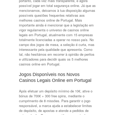
portanto, cada vez mais transparente, é agora
possível jogar em total segurança online. Já que as
mencionamos, deixamos à tua disposição algumas
possíveis questões frequentes relativas aos
melhores casinos online de Portugal. Mais
importante ainda é mencionar que a legislação em
vigor regulamenta o universo de casinos online
legais em Portugal, atualmente com 15 empresas
totalmente licenciadas a operar no nosso país. No
campo dos jogos de mesa, a seleção é curta, mas
interessante pela qualidade que apresenta. Como
tal, não hesitámos em recorrer à opinião de peritos
e utilizadores para decidir quais os 5 melhores
casinos online em Portugal.
Jogos Disponíveis nos Novos
Casinos Legais Online em Portugal
Após efetuar um depósito mínimo de 10€, ative o
bónus de 700€ + 300 free spins, mediante o
cumprimento de 8 missões. Para garantir o jogo
responsável, a marca ajuda a estabelecer limites
de depósito, de apostas e atende a pedidos de