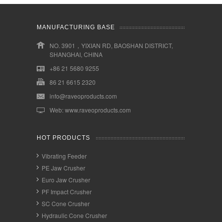
MANUFACTURING BASE
NO. 3901，YIXIAN RD, BAOSHAN DISTRICT,
SHANGHAI, CHINA
+86 21 5680 9255
86 21 6615 2320
info@raveoproducts.com
Web: www.raveoproducts.com
HOT PRODUCTS
Vibrating Feeder
PE Jaw Crusher
Euro Jaw Crusher
PF Impact Crusher
SC Cone Crusher
Hydraulic Cone Crusher