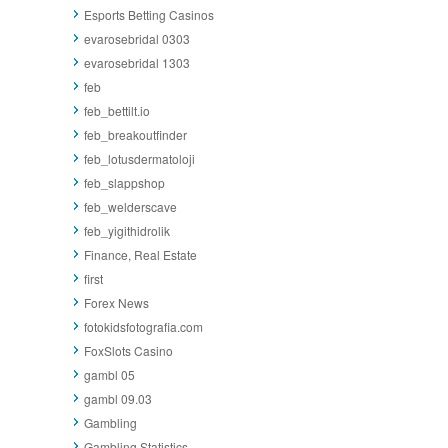
Esports Betting Casinos
evarosebridal 0303
evarosebridal 1303
feb
feb_bettilt.io
feb_breakoutfinder
feb_lotusdermatoloji
feb_slappshop
feb_welderscave
feb_yigithidrolik
Finance, Real Estate
first
Forex News
fotokidsfotografia.com
FoxSlots Casino
gambl 05
gambl 09.03
Gambling
Gambling Statistics