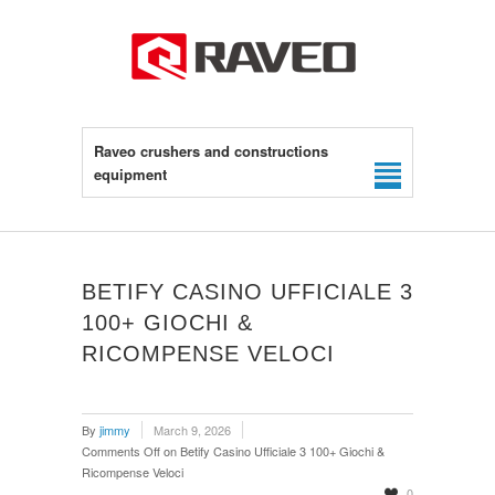
Raveo crushers and constructions
equipment
BETIFY CASINO UFFICIALE 3
100+ GIOCHI &
RICOMPENSE VELOCI
By
jimmy
March 9, 2026
Comments Off
on Betify Casino Ufficiale 3 100+ Giochi &
Ricompense Veloci
0