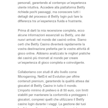
personali, garantendo al contempo un’esperienza
utente intuitiva. Accedere alla piattaforma Betify
richiede pochi passaggi, ma conoscere tutti i
dettagli del processo di Betify login può fare la
differenza tra un’esperienza fluida e frustrante.
Prima di darti la mia recensione completa, ecco
alcune informazioni essenziali su Betify, uno dei
nuovi arrivati ​​nel mondo dei casinò online. Siamo
certi che Betify Casino diventerà rapidamente la
vostra destinazione preferita per le vostre attività di
gioco online. Abbiamo analizzato le migliori pratiche
dei casinò più rinomati al mondo per creare
un’esperienza di gioco completa e coinvolgente.
Collaboriamo con studi di alto livello come
Microgaming, NetEnt ed Evolution per offrire
contenuti premium, garantendo la qualità attesa dai
giocatori di Betify Casino in tutto il mondo.
L’importo minimo di prelievo è di 50 euro, con limiti
stabiliti per mantenere la conformità e proteggere i
giocatori, compresi quelli che utilizzano il Betify
casino login durante i viaggi. La gestione dei tuoi