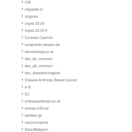
CIB
citypadel.cl
cmgv.es
crypto 23.03
crypto 23.03 fr
Curacao Casinos
curapractic-kerpen.de
danieldeasy.co.uk
dec_bh_common
dec_pb_common
dec_sleeptrainingkids
Disease & Illness, Breast Cancer
e-fit
EC
embassyofisrael.co.uk
emesa-m30.es
epeikon.gr
escort projects
EscortBabylon