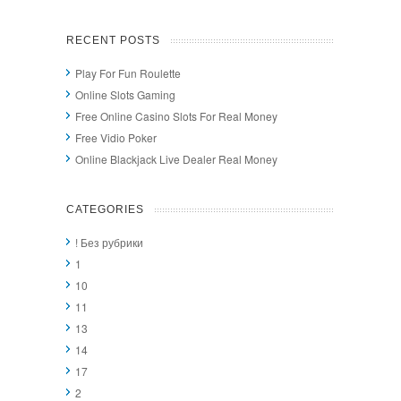
RECENT POSTS
Play For Fun Roulette
Online Slots Gaming
Free Online Casino Slots For Real Money
Free Vidio Poker
Online Blackjack Live Dealer Real Money
CATEGORIES
! Без рубрики
1
10
11
13
14
17
2