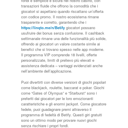
fondi è semplice e sicura nel nostro casinò, con
transazioni fluide che offrono la comodità che i
giocatori si aspettano quando riscattano un’offerta
con codice promo. Il nostro ecosistema rimane
trasparente e corretto, garantendo che i
https://linqto.me/n/Betify
giocatori possano
usufruire dei bonus senza confusione. Il cashback
settimanale rimane una delle funzionalità più solide,
offrendo ai giocatori un valore costante simile ai
benefici che si trovano spesso nelle app moderne.
Il programma VIP comprende 18 livelli, offerte
personalizzate, limiti di prelievo più elevati e
assistenza dedicata – vantaggi evidenziati anche
nell’ambiente dell’applicazione.
Puoi divertirti con diverse versioni di giochi popolari
come blackjack, roulette, baccarat e poker. Giochi
come “Gates of Olympus” e “Starburst” sono i
preferiti dai giocatori per le loro emozionanti
caratteristiche e gli enormi jackpot. Come giocatore
fedele, puoi guadagnare premi attraverso il
programma di fedeltà di Betify. Questi giri gratuiti
sono un ottimo modo per provare nuovi giochi
senza rischiare i propri fondi.