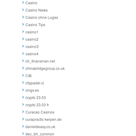
Casino
Casino News
Casino ohne Lugas
Casino Tips
casino1
casino2
casino3
casino4
ch_finansman.net
chinabridgegroup.co.uk
CIB
citypadel.cl
cmgv.es
crypto 23.03
crypto 23.03 fr
Curacao Casinos
curapractic-kerpen.de
danieldeasy.co.uk
dec_bh_common