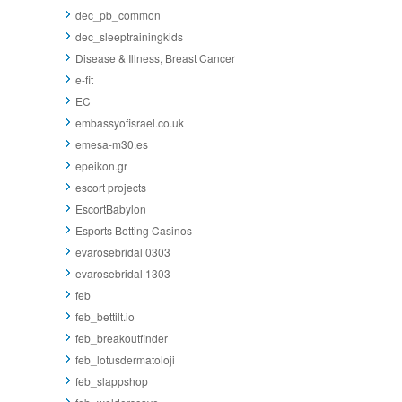
dec_pb_common
dec_sleeptrainingkids
Disease & Illness, Breast Cancer
e-fit
EC
embassyofisrael.co.uk
emesa-m30.es
epeikon.gr
escort projects
EscortBabylon
Esports Betting Casinos
evarosebridal 0303
evarosebridal 1303
feb
feb_bettilt.io
feb_breakoutfinder
feb_lotusdermatoloji
feb_slappshop