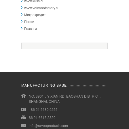
www.kuss.cl
www.volcanofactory.cl
Микрокредит
Пости
Розваги
MANUFACTURING BASE
NO. 3901，YIXIAN RD, BAOSHAN DISTRICT,
SHANGHAI, CHINA
+86 21 5680 9255
86 21 6615 2320
info@raveoproducts.com