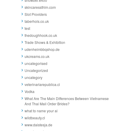
showbet 8400
skincaressthlm.com
Slot Providers
taberhols.co.uk
test
thedoughhook.co.uk
Trade Shows & Exhibition
udenheimbbqshop.de
ukcreams.co.uk
uncategorised
Uncategorized
uncategory
veterinariarepublica.cl
Vodka
What Are The Main Differences Between Vietnamese
And Thai Mail Order Brides?
what to name your ai
wildbeauty.cl
www.daistesja.de