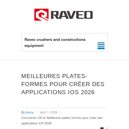
Raveo crushers and constructions
equipment
MEILLEURES PLATES-
FORMES POUR CRÉER DES
APPLICATIONS IOS 2026
By
jimmy
April 1, 2026
Comments Off
on Meilleures plates-formes pour créer des
applications iOS 2026
0