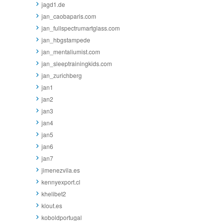
jagd1.de
jan_caobaparis.com
jan_fullspectrumartglass.com
jan_hbgstampede
jan_mentaliumist.com
jan_sleeptrainingkids.com
jan_zurichberg
jan1
jan2
jan3
jan4
jan5
jan6
jan7
jimenezvila.es
kennyexport.cl
khelibet2
klout.es
koboldportugal