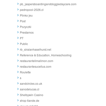
pb_jaspersboardinganddoggiedaycare.com
pedropool-2026.cl
Plinko jeu
Post
Pozyczki
Prestamos
PT
Public
rb_siralanhaselhurst.net
Reference & Education, Homeschooling
restaurantelimalimon.com
restaurantesucellus.com
Roulette
s
sandcircles.co.uk
sanodelucas.cl
Shelbywin Casino
shop-tiande.de