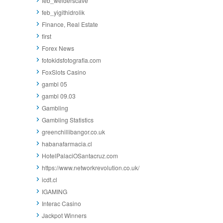
feb_welderscave
feb_yigithidrolik
Finance, Real Estate
first
Forex News
fotokidsfotografia.com
FoxSlots Casino
gambl 05
gambl 09.03
Gambling
Gambling Statistics
greenchillibangor.co.uk
habanafarmacia.cl
HotelPalaciOSantacruz.com
https://www.networkrevolution.co.uk/
icdt.cl
IGAMING
Interac Casino
Jackpot Winners