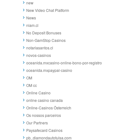
new
New Video Chat Platform
News
niam.cl
No Deposit Bonuses
Non-GamStop Casinos
notariasantos.cl
novos-casinos
oceanida.mxcasino-online-bono-por-registro
oceanida.mxpaypal-casino
OM
OM cc
Online Casino
online casino canada
Online-Casinos Österreich
Os nossos parceiros
Our Partners
Paysafecard Casinos
pb_diamondautotulsa.com