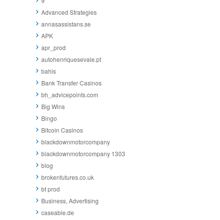
9
Advanced Strategies
annasassistans.se
APK
apr_prod
autohenriquesevale.pt
bahis
Bank Transfer Casinos
bh_advicepoints.com
Big Wins
Bingo
Bitcoin Casinos
blackdownmotorcompany
blackdownmotorcompany 1303
blog
brokenfutures.co.uk
bt prod
Business, Advertising
caseable.de