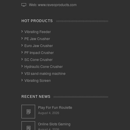
Web: www.raveoproducts.com
HOT PRODUCTS
Vibrating Feeder
PE Jaw Crusher
Euro Jaw Crusher
PF Impact Crusher
SC Cone Crusher
Hydraulic Cone Crusher
VSI sand making machine
Vibrating Screen
RECENT NEWS
Play For Fun Roulette
August 4, 2026
Online Slots Gaming
August 4, 2026