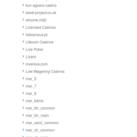
kun aguero casino
leedr-project.co.uk
lehome.md2
Licensed Casinos
liderpneus.pt
Litecoin Casinos
Live Poker
Lizaro
lovelova.com
Low Wagering Casinos
mar_5
mar_7
mar_9
mar_bahis
mar_bh_common
mar_bh_main
mar_canli_common
mar_ch_common