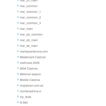
mar_ch_main
mar_common
mar_common_1
mar_common_2
mar_common_3
mar_main
mar_pb_common
mar_pb_main
mar_sb_main
marisquerianova.com
Mastercard Casinos
melhores-2026
MGA Casinos
Millioner kasyno
Mobile Casinos
mojopicon.com.es
montanachina.cl
my_texts
N 560