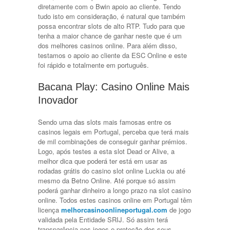
diretamente com o Bwin apoio ao cliente. Tendo
tudo isto em consideração, é natural que também
possa encontrar slots de alto RTP. Tudo para que
tenha a maior chance de ganhar neste que é um
dos melhores casinos online. Para além disso,
testamos o apoio ao cliente da ESC Online e este
foi rápido e totalmente em português.
Bacana Play: Casino Online Mais
Inovador
Sendo uma das slots mais famosas entre os
casinos legais em Portugal, perceba que terá mais
de mil combinações de conseguir ganhar prémios.
Logo, após testes a esta slot Dead or Alive, a
melhor dica que poderá ter está em usar as
rodadas grátis do casino slot online Luckia ou até
mesmo da Betno Online. Até porque só assim
poderá ganhar dinheiro a longo prazo na slot casino
online. Todos estes casinos online em Portugal têm
licença
melhorcasinoonlineportugal.com
de jogo
validada pela Entidade SRIJ. Só assim terá
transparência nos jogos e proteção dos seus