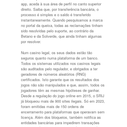
app, aceda à sua área de perfil no canto superior
direito. Saiba que, por transferência bancária, o
processo é simples e o saldo é transferido
instantaneamente. Quando pesquisamos a marca
no portal da queixa, todas as reclamações tinham
sido resolvidas pelo suporte, ao contrário da
Betano e da Solverde, que ainda tinham algumas
por resolver.
Num casino legal, os seus dados estão tão
seguros quanto numa plataforma de um banco.
Todos os sistemas utilizados nos casinos legais
são auditados pelo regulador, e obrigados a ter
geradores de números aleatórios (RNG)
certificados. Isto garante que os resultados dos
jogos não são manipulados e que, assim, todos os
jogadores têm as mesmas hipóteses de ganhar.
Desde a regulação do jogo online em 2015, o SRIJ
já bloqueou mais de 900 sites ilegais. Só em 2023,
foram emitidas mais de 150 ordens de
encerramento para plataformas que operavam sem
licença. Além dos bloqueios, também notifica as
entidades bancárias para impedirem transações