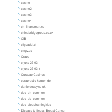
casino1
casino2
casino3
casino4
ch_finansman.net
chinabridgegroup.co.uk
CIB
citypadel.cl
cmgv.es
Craps
crypto 23.03
crypto 23.03 fr
Curacao Casinos
curapractic-kerpen.de
danieldeasy.co.uk
dec_bh_common
dec_pb_common
dec_sleeptrainingkids
Disease & Illness, Breast Cancer