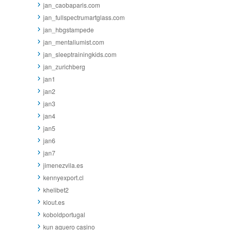
jan_caobaparis.com
jan_fullspectrumartglass.com
jan_hbgstampede
jan_mentaliumist.com
jan_sleeptrainingkids.com
jan_zurichberg
jan1
jan2
jan3
jan4
jan5
jan6
jan7
jimenezvila.es
kennyexport.cl
khelibet2
klout.es
koboldportugal
kun aguero casino