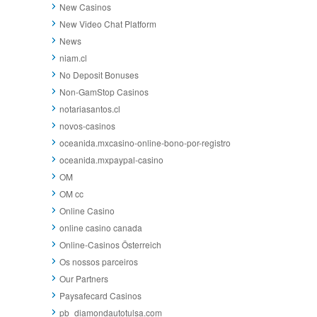
New Casinos
New Video Chat Platform
News
niam.cl
No Deposit Bonuses
Non-GamStop Casinos
notariasantos.cl
novos-casinos
oceanida.mxcasino-online-bono-por-registro
oceanida.mxpaypal-casino
OM
OM cc
Online Casino
online casino canada
Online-Casinos Österreich
Os nossos parceiros
Our Partners
Paysafecard Casinos
pb_diamondautotulsa.com